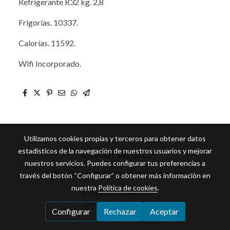
Refrigerante R32 kg. 2,8
Frigorías. 10337.
Calorías. 11592.
Wifi Incorporado.
Utilizamos cookies propias y terceros para obtener datos
estadísticos de la navegación de nuestros usuarios y mejorar
COMUFRI, S.L.
nuestros servicios. Puedes configurar tus preferencias a
Edita este texto con tu propio contenido
través del botón “Configurar” o obtener más información en
nuestra
Política de cookies
.
Política de cookies
Gestión de cookies
Configurar
Rechazar
Aceptar