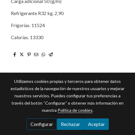
Carga adicional 50 (g/m)
Refrigerante R32 kg. 2,90
Frigorías. 11524
Calorías. 13330
Utilizamos cookies propias y terceros para obtener datos
estadísticos de la navegación de nuestros usuarios y mejorar
COMUFRI, S.L.
nuestros servicios. Puedes configurar tus preferencias a
Edita este texto con tu propio contenido
través del botón “Configurar” o obtener más información en
nuestra
Política de cookies
.
Política de cookies
Gestión de cookies
Configurar
Rechazar
Aceptar