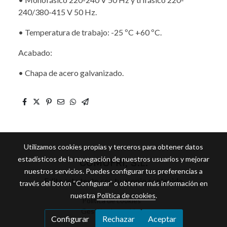
240/380-415 V 50 Hz.
• Temperatura de trabajo: -25 ºC +60 ºC.
Acabado:
• Chapa de acero galvanizado.
Utilizamos cookies propias y terceros para obtener datos
estadísticos de la navegación de nuestros usuarios y mejorar
COMUFRI, S.L.
nuestros servicios. Puedes configurar tus preferencias a
Edita este texto con tu propio contenido
través del botón “Configurar” o obtener más información en
nuestra
Política de cookies
.
Política de cookies
Gestión de cookies
Configurar
Rechazar
Aceptar